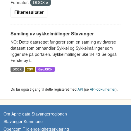
Formater:
DOCX
Filterresultater
Samling av sykkelmålinger Stavanger
NO: Dette datasettet fungerer som en samling av diverse
datasett som omhandler Sykkel og Sykkelmålinger som
ligger ute på portalen. Sykkelmålinger uke 34-43 Se også
Første by i...
DOCX
CSV
GeoJSON
Du får også tilgang til dette registeret med
API
(se
API-dokumenter
).
Om Åpne data Stavangerregionen
Stavanger Kommune
Opencom Tilgjengelighetserklæring