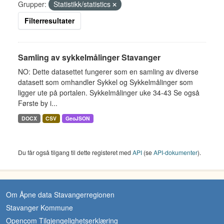
Grupper:
Statistikk/statistics
Filterresultater
Samling av sykkelmålinger Stavanger
NO: Dette datasettet fungerer som en samling av diverse
datasett som omhandler Sykkel og Sykkelmålinger som
ligger ute på portalen. Sykkelmålinger uke 34-43 Se også
Første by i...
DOCX
CSV
GeoJSON
Du får også tilgang til dette registeret med
API
(se
API-dokumenter
).
Om Åpne data Stavangerregionen
Stavanger Kommune
Opencom Tilgjengelighetserklæring