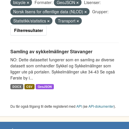
bicycle
Formater:
GeoJSON
Lisenser:
Norsk lisens for offentlige data (NLOD)
Grupper:
Statistikk/statistics
Transport
Filterresultater
Samling av sykkelmålinger Stavanger
NO: Dette datasettet fungerer som en samling av diverse
datasett som omhandler Sykkel og Sykkelmålinger som
ligger ute på portalen. Sykkelmålinger uke 34-43 Se også
Første by i...
DOCX
CSV
GeoJSON
Du får også tilgang til dette registeret med
API
(se
API-dokumenter
).