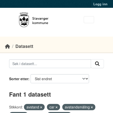
Skip to main content
Logg inn
Datasett
Sorter etter
Fant 1 datasett
Stikkord:
avstand
car
avstandsmåling