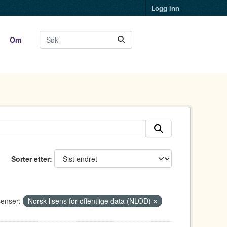
Logg inn
Om
Sorter etter
senser:
Norsk lisens for offentlige data (NLOD)