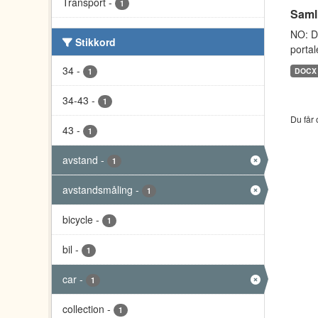
Transport
-
1
Saml
NO: D
Stikkord
portal
34
-
DOCX
1
34-43
-
1
Du får 
43
-
1
avstand
-
1
avstandsmåling
-
1
bicycle
-
1
bil
-
1
car
-
1
collection
-
1