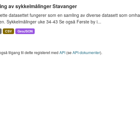
ing av sykkelmålinger Stavanger
ette datasettet fungerer som en samling av diverse datasett som omha
en. Sykkelmålinger uke 34-43 Se også Første by i...
CSV
GeoJSON
også tilgang til dette registeret med
API
(se
API-dokumenter
).