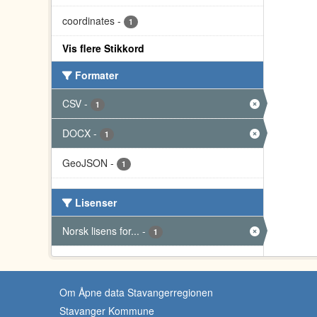
coordinates
-
1
Vis flere Stikkord
Formater
CSV
-
1
DOCX
-
1
GeoJSON
-
1
Lisenser
Norsk lisens for...
-
1
Om Åpne data Stavangerregionen
Stavanger Kommune