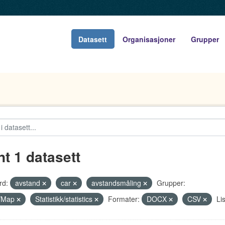
Datasett
Organisasjoner
Grupper
nt 1 datasett
rd:
avstand
car
avstandsmåling
Grupper:
t/Map
Statistikk/statistics
Formater:
DOCX
CSV
Li