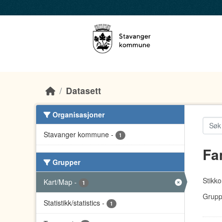
Skip to main content
Datasett
Organisasjoner
Stavanger kommune
-
1
Fa
Grupper
Stikko
Kart/Map
-
1
Grupp
Statistikk/statistics
-
1