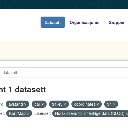
Datasett
Organisasjoner
Grupper
nt 1 datasett
rd:
avstand
car
34-43
coordinates
34
er:
Kart/Map
Lisenser:
Norsk lisens for offentlige data (NLOD)