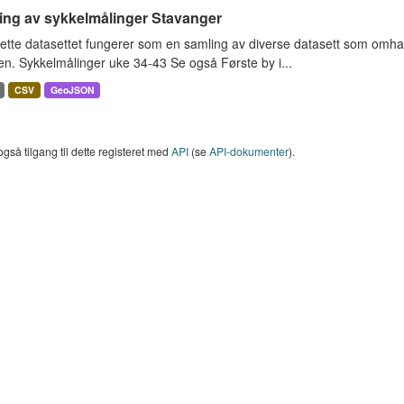
ing av sykkelmålinger Stavanger
ette datasettet fungerer som en samling av diverse datasett som omha
en. Sykkelmålinger uke 34-43 Se også Første by i...
CSV
GeoJSON
også tilgang til dette registeret med
API
(se
API-dokumenter
).