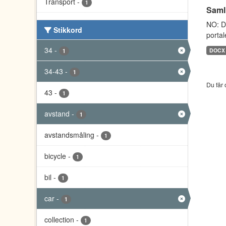
Transport
-
1
Saml
NO: D
Stikkord
portal
34
-
DOCX
1
34-43
-
1
Du får 
43
-
1
avstand
-
1
avstandsmåling
-
1
bicycle
-
1
bil
-
1
car
-
1
collection
-
1