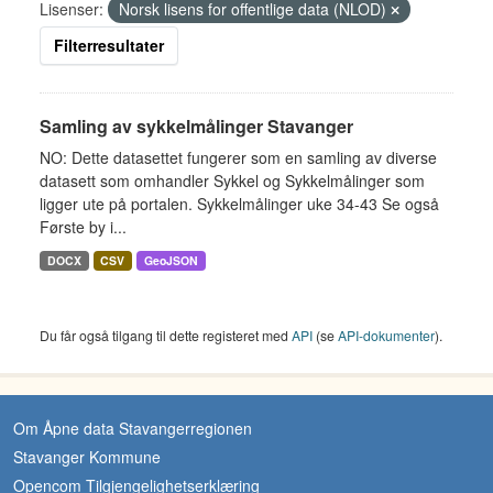
Lisenser:
Norsk lisens for offentlige data (NLOD)
Filterresultater
Samling av sykkelmålinger Stavanger
NO: Dette datasettet fungerer som en samling av diverse
datasett som omhandler Sykkel og Sykkelmålinger som
ligger ute på portalen. Sykkelmålinger uke 34-43 Se også
Første by i...
DOCX
CSV
GeoJSON
Du får også tilgang til dette registeret med
API
(se
API-dokumenter
).
Om Åpne data Stavangerregionen
Stavanger Kommune
Opencom Tilgjengelighetserklæring