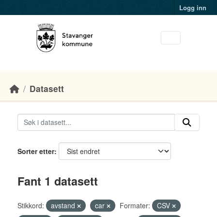
Skip to main content
Logg inn
Datasett
Sorter etter
Fant 1 datasett
Stikkord:
avstand
car
Formater:
CSV