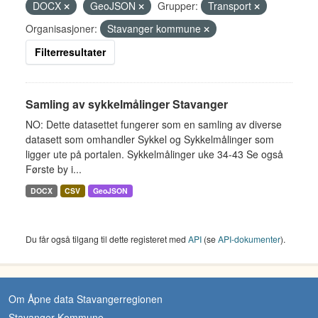
DOCX
GeoJSON
Grupper:
Transport
Organisasjoner:
Stavanger kommune
Filterresultater
Samling av sykkelmålinger Stavanger
NO: Dette datasettet fungerer som en samling av diverse
datasett som omhandler Sykkel og Sykkelmålinger som
ligger ute på portalen. Sykkelmålinger uke 34-43 Se også
Første by i...
DOCX
CSV
GeoJSON
Du får også tilgang til dette registeret med
API
(se
API-dokumenter
).
Om Åpne data Stavangerregionen
Stavanger Kommune