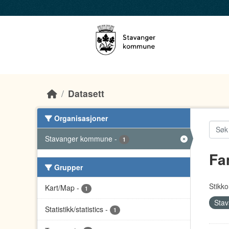
Skip to main content
Datasett
Organisasjoner
Stavanger kommune
-
1
Fa
Grupper
Stikko
Kart/Map
-
1
Sta
Statistikk/statistics
-
1