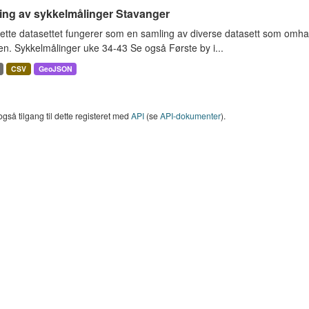
ing av sykkelmålinger Stavanger
ette datasettet fungerer som en samling av diverse datasett som omha
en. Sykkelmålinger uke 34-43 Se også Første by i...
CSV
GeoJSON
også tilgang til dette registeret med
API
(se
API-dokumenter
).