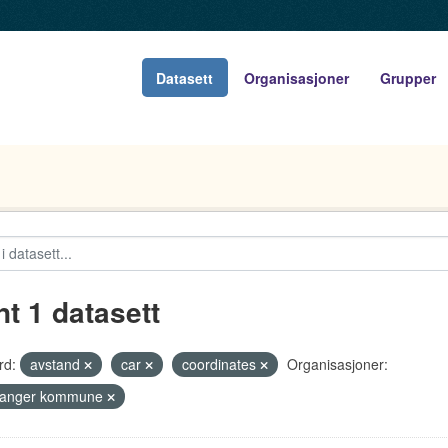
Datasett
Organisasjoner
Grupper
nt 1 datasett
rd:
avstand
car
coordinates
Organisasjoner:
vanger kommune