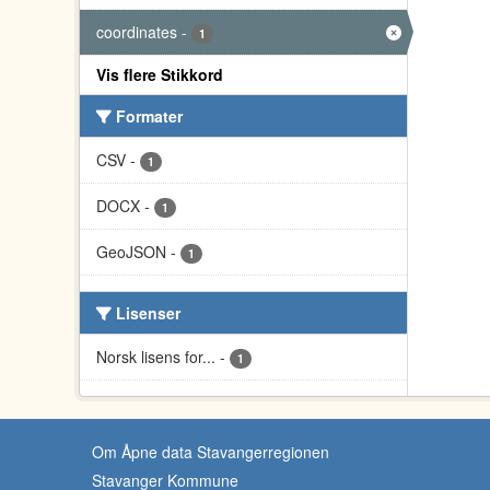
coordinates
-
1
Vis flere Stikkord
Formater
CSV
-
1
DOCX
-
1
GeoJSON
-
1
Lisenser
Norsk lisens for...
-
1
Om Åpne data Stavangerregionen
Stavanger Kommune