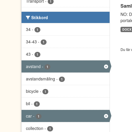
Transport
-
1
Saml
NO: D
Stikkord
portal
34
-
DOCX
1
34-43
-
1
Du får 
43
-
1
avstand
-
1
avstandsmåling
-
1
bicycle
-
1
bil
-
1
car
-
1
collection
-
1