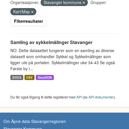
Organisasjoner:
Stavanger kommune
Grupper:
Kart/Map
Filterresultater
Samling av sykkelmålinger Stavanger
NO: Dette datasettet fungerer som en samling av diverse
datasett som omhandler Sykkel og Sykkelmålinger som
ligger ute på portalen. Sykkelmålinger uke 34-43 Se også
Første by i...
DOCX
CSV
GeoJSON
Du får også tilgang til dette registeret med
API
(se
API-dokumenter
).
Om Åpne data Stavangerregionen
Stavanger Kommune