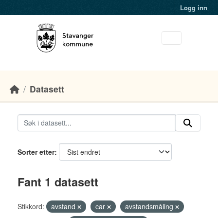
Skip to main content
Logg inn
Datasett
Sorter etter
Fant 1 datasett
Stikkord:
avstand
car
avstandsmåling