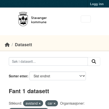
Skip to main content
Logg inn
Datasett
Sorter etter
Fant 1 datasett
Stikkord:
avstand
car
Organisasjoner: