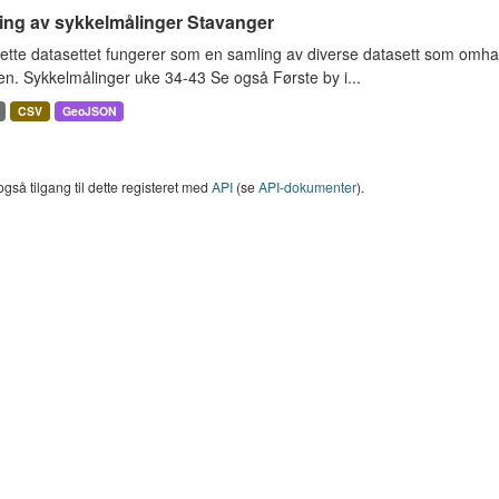
ing av sykkelmålinger Stavanger
ette datasettet fungerer som en samling av diverse datasett som omha
en. Sykkelmålinger uke 34-43 Se også Første by i...
CSV
GeoJSON
også tilgang til dette registeret med
API
(se
API-dokumenter
).