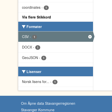
coordinates
-
1
Vis flere Stikkord
Formater
CSV
-
1
DOCX
-
1
GeoJSON
-
1
Lisenser
Norsk lisens for...
-
1
Om Åpne data Stavangerregionen
Stavanger Kommune