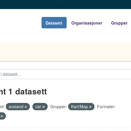
Datasett
Organisasjoner
Grupper
nt 1 datasett
rd:
avstand
car
Grupper:
Kart/Map
Formater:
V