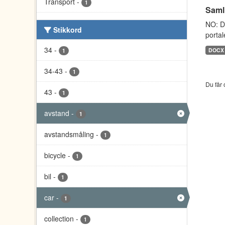
Transport
-
1
Saml
NO: D
Stikkord
portal
34
-
DOCX
1
34-43
-
1
Du får 
43
-
1
avstand
-
1
avstandsmåling
-
1
bicycle
-
1
bil
-
1
car
-
1
collection
-
1