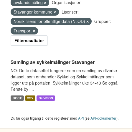
avstandsmåling
Organisasjoner:
Stavanger kommune
Lisenser:
Norsk lisens for offentlige data (NLOD)
Grupper:
Transport
Filterresultater
Samling av sykkelmålinger Stavanger
NO: Dette datasettet fungerer som en samling av diverse
datasett som omhandler Sykkel og Sykkelmålinger som
ligger ute på portalen. Sykkelmålinger uke 34-43 Se også
Første by i...
DOCX
CSV
GeoJSON
Du får også tilgang til dette registeret med
API
(se
API-dokumenter
).