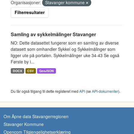
Organisasjoner:
Stavanger kommune
Filterresultater
Samling av sykkelmålinger Stavanger
NO: Dette datasettet fungerer som en samling av diverse
datasett som omhandler Sykkel og Sykkelmålinger som
ligger ute på portalen. Sykkelmålinger uke 34-43 Se også
Første by i...
DOCX
CSV
GeoJSON
Du får også tilgang til dette registeret med
API
(se
API-dokumenter
).
Om Åpne data Stavangerregionen
Stavanger Kommune
Opencom Tilgjengelighetserklæring