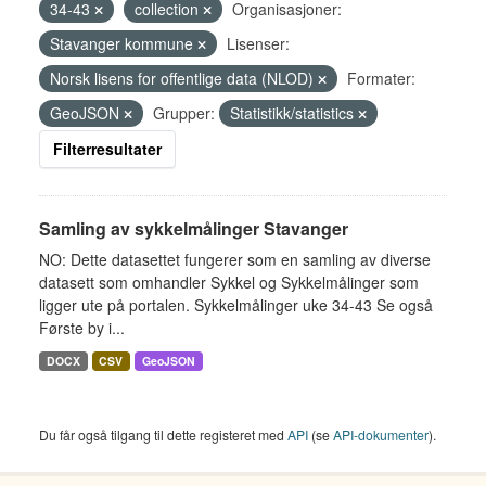
34-43
collection
Organisasjoner:
Stavanger kommune
Lisenser:
Norsk lisens for offentlige data (NLOD)
Formater:
GeoJSON
Grupper:
Statistikk/statistics
Filterresultater
Samling av sykkelmålinger Stavanger
NO: Dette datasettet fungerer som en samling av diverse
datasett som omhandler Sykkel og Sykkelmålinger som
ligger ute på portalen. Sykkelmålinger uke 34-43 Se også
Første by i...
DOCX
CSV
GeoJSON
Du får også tilgang til dette registeret med
API
(se
API-dokumenter
).