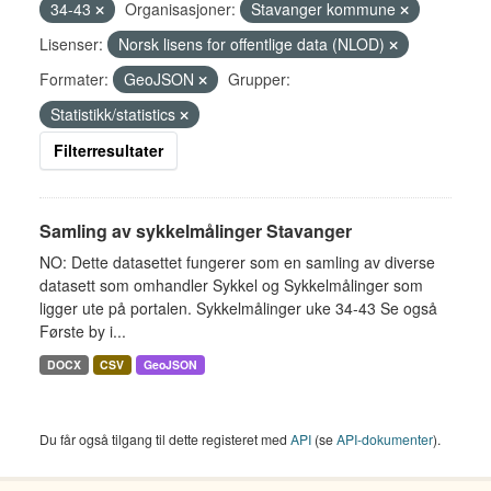
34-43
Organisasjoner:
Stavanger kommune
Lisenser:
Norsk lisens for offentlige data (NLOD)
Formater:
GeoJSON
Grupper:
Statistikk/statistics
Filterresultater
Samling av sykkelmålinger Stavanger
NO: Dette datasettet fungerer som en samling av diverse
datasett som omhandler Sykkel og Sykkelmålinger som
ligger ute på portalen. Sykkelmålinger uke 34-43 Se også
Første by i...
DOCX
CSV
GeoJSON
Du får også tilgang til dette registeret med
API
(se
API-dokumenter
).