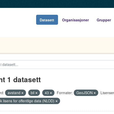
Datasett
Organisasjoner
Grupper
nt 1 datasett
rd:
avstand
bil
43
Formater:
GeoJSON
Lisenser
k lisens for offentlige data (NLOD)