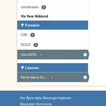
coordinates
-
1
Vis flere Stikkord
Formater
CSV
-
1
DOCX
-
1
GeoJSON
-
1
Lisenser
Norsk lisens for...
-
1
Om Åpne data Stavangerregionen
Stavanger Kommune