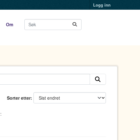
Logg inn
Om
Sorter etter
: