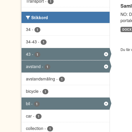
Transport
-
1
Saml
NO: D
Stikkord
portal
34
-
DOCX
1
34-43
-
1
Du får 
43
-
1
avstand
-
1
avstandsmåling
-
1
bicycle
-
1
bil
-
1
car
-
1
collection
-
1