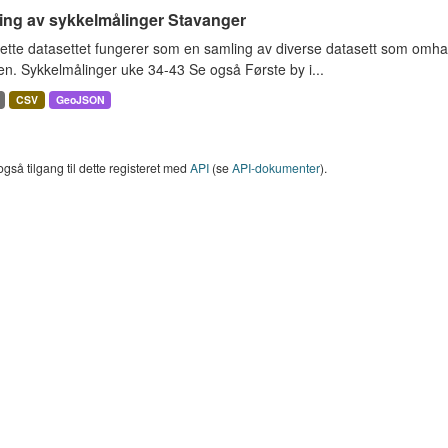
ing av sykkelmålinger Stavanger
ette datasettet fungerer som en samling av diverse datasett som omha
en. Sykkelmålinger uke 34-43 Se også Første by i...
CSV
GeoJSON
også tilgang til dette registeret med
API
(se
API-dokumenter
).