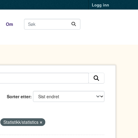
Logg inn
Om
Sorter etter
Statistikk/statistics