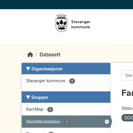
Skip to main content
Datasett
Organisasjoner
Stavanger kommune
-
1
Fa
Grupper
Stikko
Kart/Map
-
1
DO
Statistikk/statistics
-
1