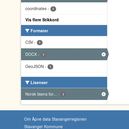
coordinates
-
1
Vis flere Stikkord
Formater
CSV
-
1
DOCX
-
1
GeoJSON
-
1
Lisenser
Norsk lisens for...
-
1
Om Åpne data Stavangerregionen
Stavanger Kommune