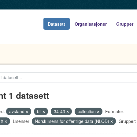
Datasett
Organisasjoner
Grupper
nt 1 datasett
rd:
avstand
bil
34-43
collection
Formater:
CX
Lisenser:
Norsk lisens for offentlige data (NLOD)
Grupper: