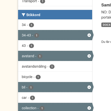
Transport
-
1
Saml
NO: D
Stikkord
portal
34
-
DOCX
1
34-43
-
1
Du får 
43
-
1
avstand
-
1
avstandsmåling
-
1
bicycle
-
1
bil
-
1
car
-
1
collection
-
1