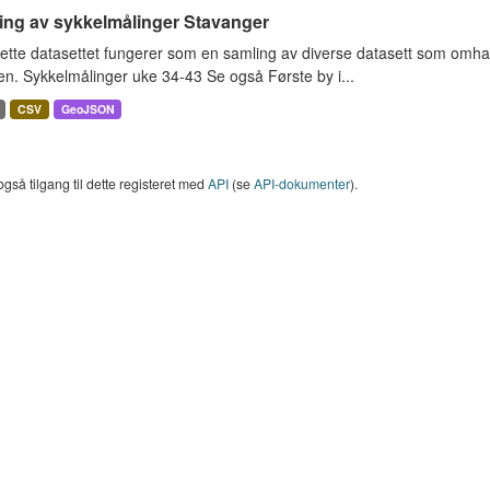
ing av sykkelmålinger Stavanger
ette datasettet fungerer som en samling av diverse datasett som omha
en. Sykkelmålinger uke 34-43 Se også Første by i...
CSV
GeoJSON
også tilgang til dette registeret med
API
(se
API-dokumenter
).