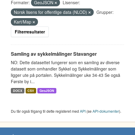
Formater:
GeoJSON
Lisenser:
Norsk lisens for offentlige data (NLOD)
Grupper:
Kart/Map
Filterresultater
Samling av sykkelmålinger Stavanger
NO: Dette datasettet fungerer som en samling av diverse
datasett som omhandler Sykkel og Sykkelmålinger som
ligger ute på portalen. Sykkelmålinger uke 34-43 Se også
Første by i...
DOCX
CSV
GeoJSON
Du får også tilgang til dette registeret med
API
(se
API-dokumenter
).