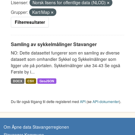
Lisenser:
Norsk lisens for offentlige data (NLOD)
Grupper:
Kart/Map
Filterresultater
Samling av sykkelmålinger Stavanger
NO: Dette datasettet fungerer som en samling av diverse
datasett som omhandler Sykkel og Sykkelmålinger som
ligger ute på portalen. Sykkelmålinger uke 34-43 Se også
Første by i...
DOCX
CSV
GeoJSON
Du får også tilgang til dette registeret med
API
(se
API-dokumenter
).
Om Åpne data Stavangerregionen
Stavanger Kommune