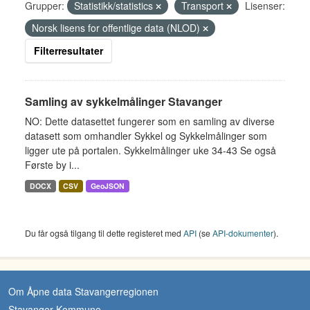
Grupper:
Statistikk/statistics
Transport
Lisenser:
Norsk lisens for offentlige data (NLOD)
Filterresultater
Samling av sykkelmålinger Stavanger
NO: Dette datasettet fungerer som en samling av diverse
datasett som omhandler Sykkel og Sykkelmålinger som
ligger ute på portalen. Sykkelmålinger uke 34-43 Se også
Første by i...
DOCX
CSV
GeoJSON
Du får også tilgang til dette registeret med
API
(se
API-dokumenter
).
Om Åpne data Stavangerregionen
Stavanger Kommune