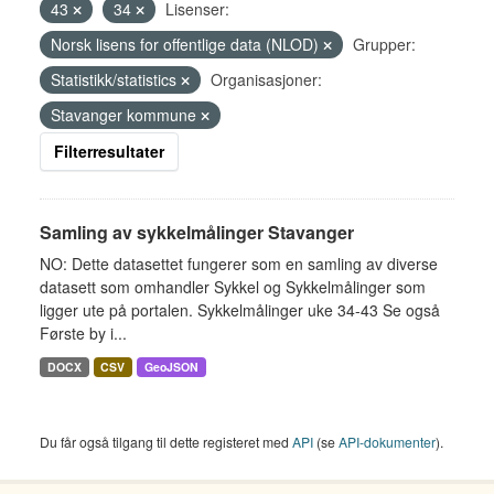
43
34
Lisenser:
Norsk lisens for offentlige data (NLOD)
Grupper:
Statistikk/statistics
Organisasjoner:
Stavanger kommune
Filterresultater
Samling av sykkelmålinger Stavanger
NO: Dette datasettet fungerer som en samling av diverse
datasett som omhandler Sykkel og Sykkelmålinger som
ligger ute på portalen. Sykkelmålinger uke 34-43 Se også
Første by i...
DOCX
CSV
GeoJSON
Du får også tilgang til dette registeret med
API
(se
API-dokumenter
).