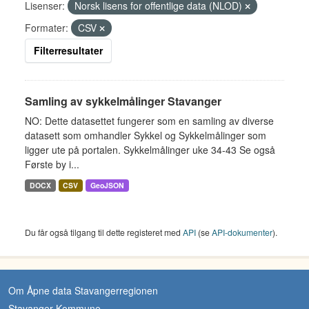
Lisenser:
Norsk lisens for offentlige data (NLOD)
Formater:
CSV
Filterresultater
Samling av sykkelmålinger Stavanger
NO: Dette datasettet fungerer som en samling av diverse
datasett som omhandler Sykkel og Sykkelmålinger som
ligger ute på portalen. Sykkelmålinger uke 34-43 Se også
Første by i...
DOCX
CSV
GeoJSON
Du får også tilgang til dette registeret med
API
(se
API-dokumenter
).
Om Åpne data Stavangerregionen
Stavanger Kommune