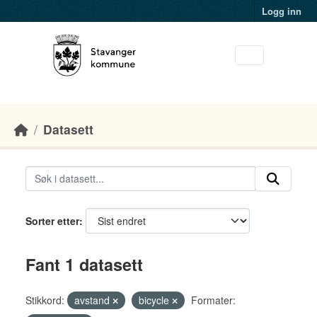
Skip to main content
Logg inn
Datasett
Sorter etter
Fant 1 datasett
Stikkord:
avstand
bicycle
Formater: