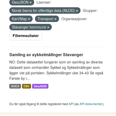
GeoJSON
Lisenser:
Norsk lisens for offentlige data (NLOD)
Grupper:
Kart/Map
Transport
Organisasjoner:
Stavanger kommune
Filterresultater
Samling av sykkelmålinger Stavanger
NO: Dette datasettet fungerer som en samling av diverse
datasett som omhandler Sykkel og Sykkelmålinger som
ligger ute på portalen. Sykkelmålinger uke 34-43 Se også
Første by i...
DOCX
CSV
GeoJSON
Du får også tilgang til dette registeret med
API
(se
API-dokumenter
).