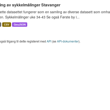
ing av sykkelmålinger Stavanger
ette datasettet fungerer som en samling av diverse datasett som omha
en. Sykkelmålinger uke 34-43 Se også Første by i...
CSV
GeoJSON
også tilgang til dette registeret med
API
(se
API-dokumenter
).