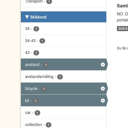
Transport
-
1
Saml
NO: D
Stikkord
portal
34
-
DOCX
1
34-43
-
1
Du får 
43
-
1
avstand
-
1
avstandsmåling
-
1
bicycle
-
1
bil
-
1
car
-
1
collection
-
1