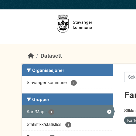
Skip to main content
Datasett
Organisasjoner
Stavanger kommune
-
1
Fa
Grupper
Stikko
Kart/Map
-
1
Kar
Statistikk/statistics
-
1