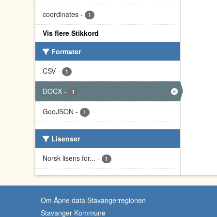
coordinates
-
1
Vis flere Stikkord
Formater
CSV
-
1
DOCX
-
1
GeoJSON
-
1
Lisenser
Norsk lisens for...
-
1
Om Åpne data Stavangerregionen
Stavanger Kommune