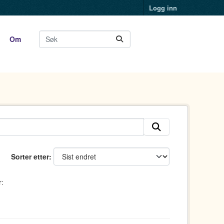
Logg inn
Om
Sorter etter
: