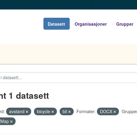
Datasett
Organisasjoner
Grupper
nt 1 datasett
rd:
avstand
bicycle
bil
Formater:
DOCX
Grupper
t/Map