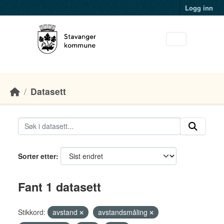
Skip to main content
Logg inn
Datasett
Sorter etter
Fant 1 datasett
Stikkord:
avstand
avstandsmåling