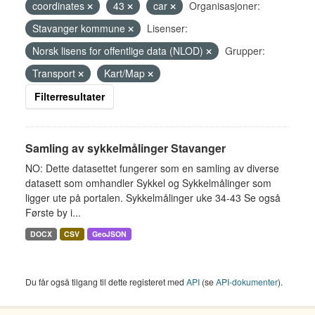
coordinates
43
car
Organisasjoner:
Stavanger kommune
Lisenser:
Norsk lisens for offentlige data (NLOD)
Grupper:
Transport
Kart/Map
Filterresultater
Samling av sykkelmålinger Stavanger
NO: Dette datasettet fungerer som en samling av diverse
datasett som omhandler Sykkel og Sykkelmålinger som
ligger ute på portalen. Sykkelmålinger uke 34-43 Se også
Første by i...
DOCX
CSV
GeoJSON
Du får også tilgang til dette registeret med
API
(se
API-dokumenter
).