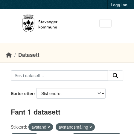
Skip to main content
Logg inn
Datasett
Sorter etter
Fant 1 datasett
Stikkord:
avstand
avstandsmåling