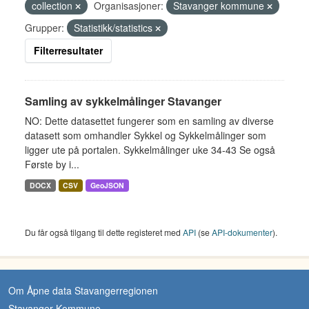
collection
Organisasjoner:
Stavanger kommune
Grupper:
Statistikk/statistics
Filterresultater
Samling av sykkelmålinger Stavanger
NO: Dette datasettet fungerer som en samling av diverse
datasett som omhandler Sykkel og Sykkelmålinger som
ligger ute på portalen. Sykkelmålinger uke 34-43 Se også
Første by i...
DOCX
CSV
GeoJSON
Du får også tilgang til dette registeret med
API
(se
API-dokumenter
).
Om Åpne data Stavangerregionen
Stavanger Kommune