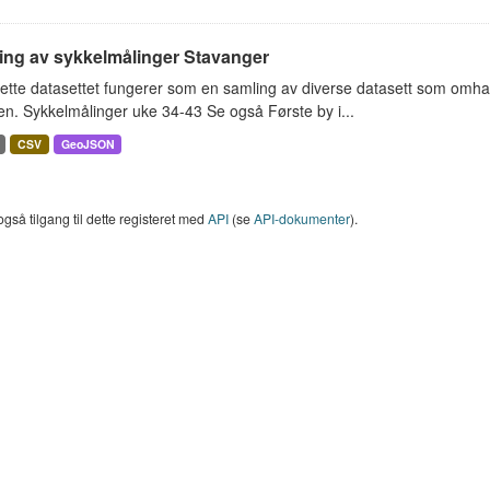
ing av sykkelmålinger Stavanger
ette datasettet fungerer som en samling av diverse datasett som omha
en. Sykkelmålinger uke 34-43 Se også Første by i...
CSV
GeoJSON
også tilgang til dette registeret med
API
(se
API-dokumenter
).