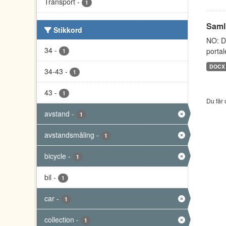
Transport
-
1
Saml
Stikkord
NO: D
34
-
portal
1
DOCX
34-43
-
1
43
-
1
Du får 
avstand
-
1
avstandsmåling
-
1
bicycle
-
1
bil
-
1
car
-
1
collection
-
1