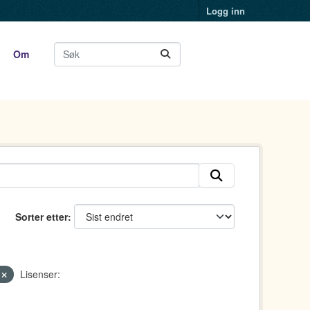
Logg inn
Om
Sorter etter
s
Lisenser: