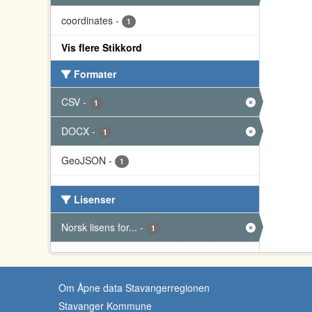
coordinates
-
1
Vis flere Stikkord
Formater
CSV
-
1
DOCX
-
1
GeoJSON
-
1
Lisenser
Norsk lisens for...
-
1
Om Åpne data Stavangerregionen
Stavanger Kommune