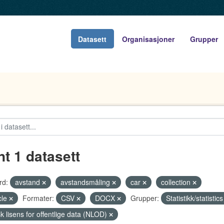
Datasett
Organisasjoner
Grupper
nt 1 datasett
rd:
avstand
avstandsmåling
car
collection
cle
Formater:
CSV
DOCX
Grupper:
Statistikk/statistic
k lisens for offentlige data (NLOD)