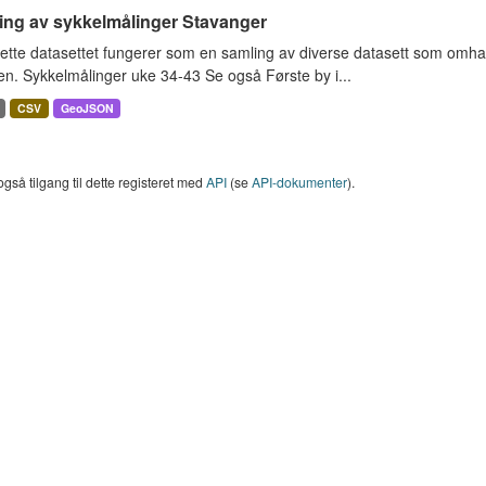
ing av sykkelmålinger Stavanger
ette datasettet fungerer som en samling av diverse datasett som omha
en. Sykkelmålinger uke 34-43 Se også Første by i...
CSV
GeoJSON
også tilgang til dette registeret med
API
(se
API-dokumenter
).