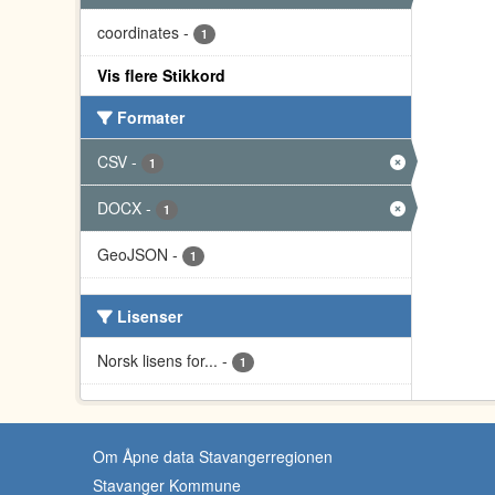
coordinates
-
1
Vis flere Stikkord
Formater
CSV
-
1
DOCX
-
1
GeoJSON
-
1
Lisenser
Norsk lisens for...
-
1
Om Åpne data Stavangerregionen
Stavanger Kommune