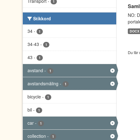
Transport
-
1
Saml
NO: D
Stikkord
portal
34
-
DOCX
1
34-43
-
1
Du får 
43
-
1
avstand
-
1
avstandsmåling
-
1
bicycle
-
1
bil
-
1
car
-
1
collection
-
1