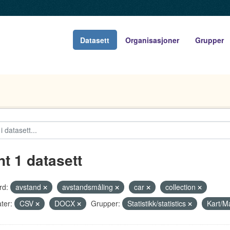
Datasett
Organisasjoner
Grupper
nt 1 datasett
rd:
avstand
avstandsmåling
car
collection
ter:
CSV
DOCX
Grupper:
Statistikk/statistics
Kart/