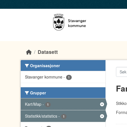
Skip to main content
Datasett
Organisasjoner
Stavanger kommune
-
1
Fa
Grupper
Stikko
Kart/Map
-
1
Forma
Statistikk/statistics
-
1