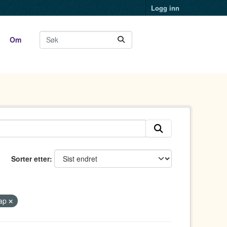
Logg inn
Om
Sorter etter
Map