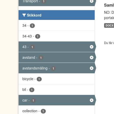
Transport
-
1
Saml
NO: D
Stikkord
portal
34
-
DOCX
1
34-43
-
1
Du får 
43
-
1
avstand
-
1
avstandsmåling
-
1
bicycle
-
1
bil
-
1
car
-
1
collection
-
1