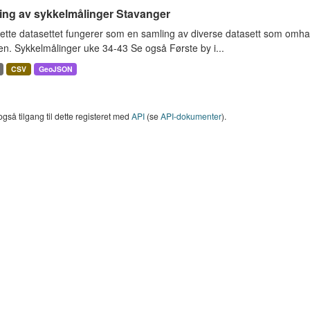
ing av sykkelmålinger Stavanger
ette datasettet fungerer som en samling av diverse datasett som omha
en. Sykkelmålinger uke 34-43 Se også Første by i...
CSV
GeoJSON
også tilgang til dette registeret med
API
(se
API-dokumenter
).