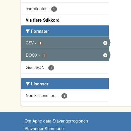
coordinates
-
1
Vis flere Stikkord
Formater
CSV
-
1
DOCX
-
1
GeoJSON
-
1
Lisenser
Norsk lisens for...
-
1
Om Åpne data Stavangerregionen
Stavanger Kommune