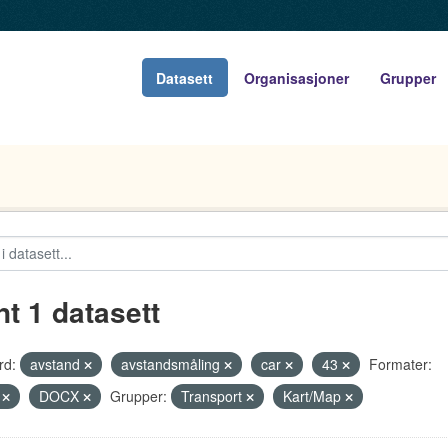
Datasett
Organisasjoner
Grupper
nt 1 datasett
rd:
avstand
avstandsmåling
car
43
Formater:
V
DOCX
Grupper:
Transport
Kart/Map