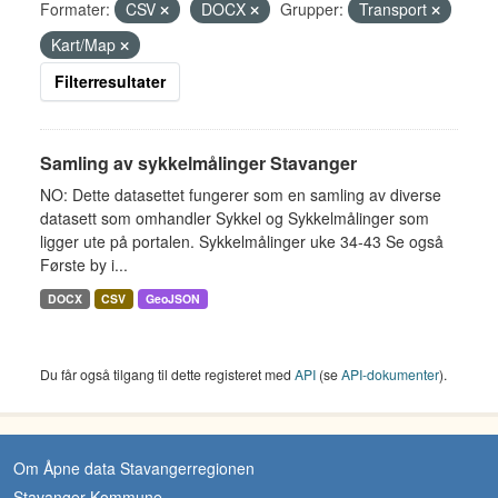
Formater:
CSV
DOCX
Grupper:
Transport
Kart/Map
Filterresultater
Samling av sykkelmålinger Stavanger
NO: Dette datasettet fungerer som en samling av diverse
datasett som omhandler Sykkel og Sykkelmålinger som
ligger ute på portalen. Sykkelmålinger uke 34-43 Se også
Første by i...
DOCX
CSV
GeoJSON
Du får også tilgang til dette registeret med
API
(se
API-dokumenter
).
Om Åpne data Stavangerregionen
Stavanger Kommune