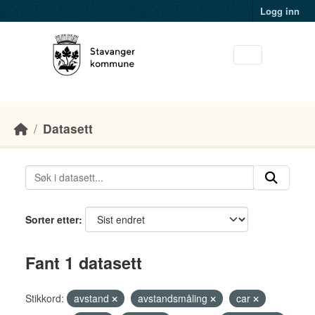
Skip to main content
Logg inn
Datasett
Sorter etter
Fant 1 datasett
Stikkord:
avstand
avstandsmåling
car