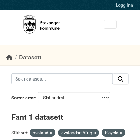
Skip to main content
Logg inn
Datasett
Sorter etter
Fant 1 datasett
Stikkord:
avstand
avstandsmåling
bicycle