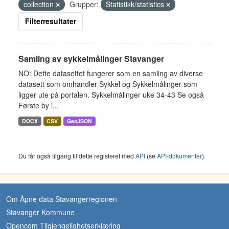
collection
Grupper:
Statistikk/statistics
Filterresultater
Samling av sykkelmålinger Stavanger
NO: Dette datasettet fungerer som en samling av diverse
datasett som omhandler Sykkel og Sykkelmålinger som
ligger ute på portalen. Sykkelmålinger uke 34-43 Se også
Første by i...
DOCX
CSV
GeoJSON
Du får også tilgang til dette registeret med
API
(se
API-dokumenter
).
Om Åpne data Stavangerregionen
Stavanger Kommune
Opencom Tilgjengelighetserklæring