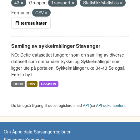
43
Grupper:
Transport
Statistikk/statistics
Formater:
CSV
Filterresultater
Samling av sykkelmålinger Stavanger
NO: Dette datasettet fungerer som en samling av diverse
datasett som omhandler Sykkel og Sykkelmålinger som
ligger ute på portalen. Sykkelmålinger uke 34-43 Se også
Første by i...
DOCX
CSV
GeoJSON
Du får også tilgang til dette registeret med
API
(se
API-dokumenter
).
Om Åpne data Stavangerregionen
Stavanger Kommune