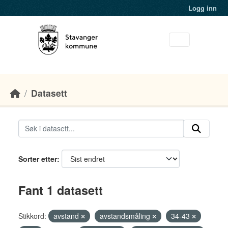
Skip to main content
Logg inn
Datasett
Sorter etter
Fant 1 datasett
Stikkord:
avstand
avstandsmåling
34-43