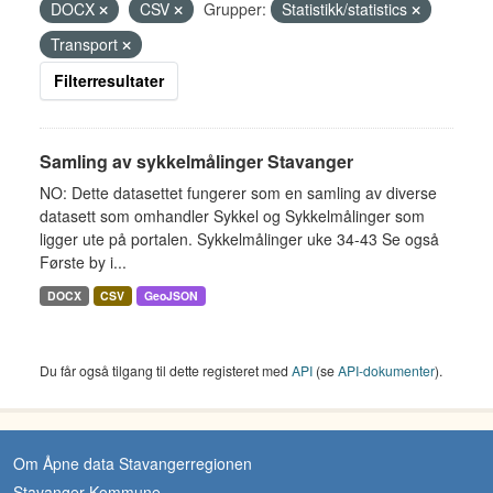
DOCX
CSV
Grupper:
Statistikk/statistics
Transport
Filterresultater
Samling av sykkelmålinger Stavanger
NO: Dette datasettet fungerer som en samling av diverse
datasett som omhandler Sykkel og Sykkelmålinger som
ligger ute på portalen. Sykkelmålinger uke 34-43 Se også
Første by i...
DOCX
CSV
GeoJSON
Du får også tilgang til dette registeret med
API
(se
API-dokumenter
).
Om Åpne data Stavangerregionen
Stavanger Kommune