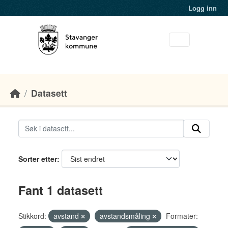
Skip to main content
Logg inn
Datasett
Sorter etter
Fant 1 datasett
Stikkord:
avstand
avstandsmåling
Formater: