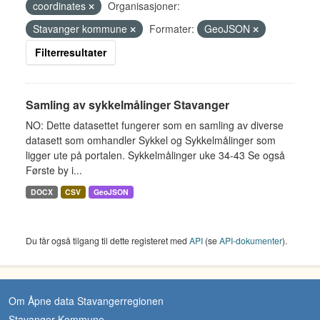
coordinates
Organisasjoner:
Stavanger kommune
Formater:
GeoJSON
Filterresultater
Samling av sykkelmålinger Stavanger
NO: Dette datasettet fungerer som en samling av diverse
datasett som omhandler Sykkel og Sykkelmålinger som
ligger ute på portalen. Sykkelmålinger uke 34-43 Se også
Første by i...
DOCX
CSV
GeoJSON
Du får også tilgang til dette registeret med
API
(se
API-dokumenter
).
Om Åpne data Stavangerregionen
Stavanger Kommune