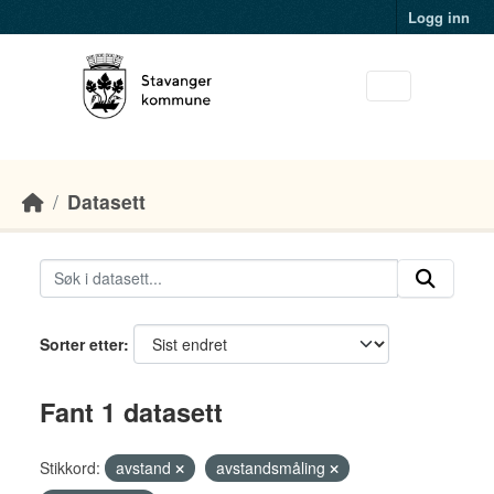
Skip to main content
Logg inn
Datasett
Sorter etter
Fant 1 datasett
Stikkord:
avstand
avstandsmåling