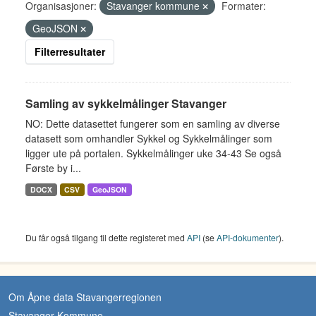
Organisasjoner:
Stavanger kommune
Formater:
GeoJSON
Filterresultater
Samling av sykkelmålinger Stavanger
NO: Dette datasettet fungerer som en samling av diverse
datasett som omhandler Sykkel og Sykkelmålinger som
ligger ute på portalen. Sykkelmålinger uke 34-43 Se også
Første by i...
DOCX
CSV
GeoJSON
Du får også tilgang til dette registeret med
API
(se
API-dokumenter
).
Om Åpne data Stavangerregionen
Stavanger Kommune