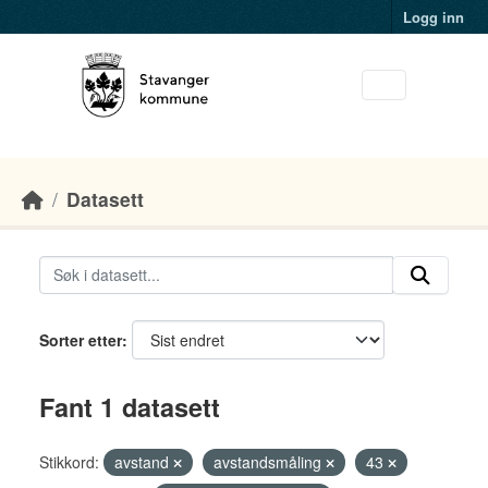
Skip to main content
Logg inn
Datasett
Sorter etter
Fant 1 datasett
Stikkord:
avstand
avstandsmåling
43