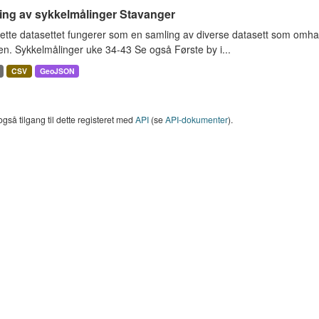
ing av sykkelmålinger Stavanger
ette datasettet fungerer som en samling av diverse datasett som omha
en. Sykkelmålinger uke 34-43 Se også Første by i...
CSV
GeoJSON
også tilgang til dette registeret med
API
(se
API-dokumenter
).