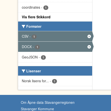
coordinates
-
1
Vis flere Stikkord
Formater
CSV
-
1
DOCX
-
1
GeoJSON
-
1
Lisenser
Norsk lisens for...
-
1
Om Åpne data Stavangerregionen
Stavanger Kommune