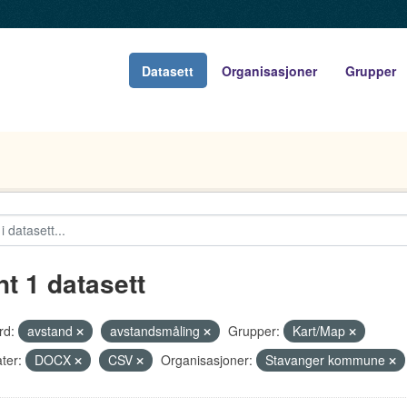
Datasett
Organisasjoner
Grupper
nt 1 datasett
rd:
avstand
avstandsmåling
Grupper:
Kart/Map
ter:
DOCX
CSV
Organisasjoner:
Stavanger kommune