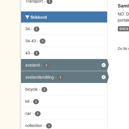
Transport
-
1
Saml
NO: D
Stikkord
portal
34
-
DOCX
1
34-43
-
1
Du får 
43
-
1
avstand
-
1
avstandsmåling
-
1
bicycle
-
1
bil
-
1
car
-
1
collection
-
1