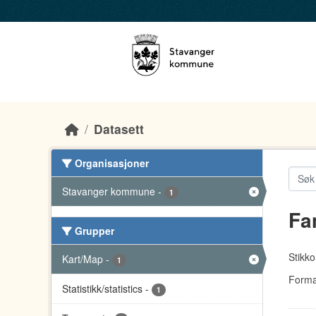
Skip to main content
Datasett
Organisasjoner
Stavanger kommune
-
1
Fa
Grupper
Stikko
Kart/Map
-
1
Forma
Statistikk/statistics
-
1