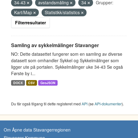
34-43
avstandsmåling
34
Grupper:
Kart/Map
Statistikk/statistics
Filterresultater
Samling av sykkelmålinger Stavanger
NO: Dette datasettet fungerer som en samling av diverse
datasett som omhandler Sykkel og Sykkelmålinger som
ligger ute på portalen. Sykkelmålinger uke 34-43 Se også
Første by i...
DOCX
CSV
GeoJSON
Du får også tilgang til dette registeret med
API
(se
API-dokumenter
).
Om Åpne data Stavangerregionen
Stavanger Kommune