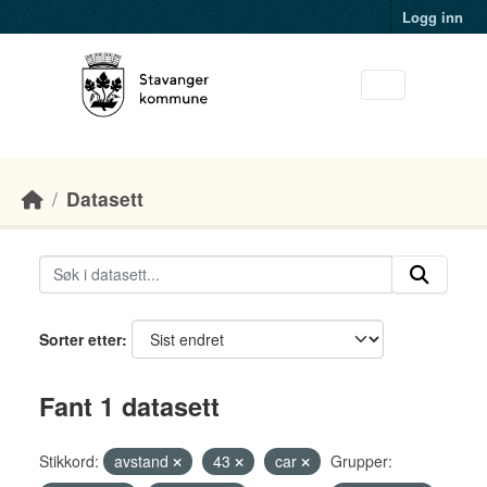
Skip to main content
Logg inn
Datasett
Sorter etter
Fant 1 datasett
Stikkord:
avstand
43
car
Grupper: