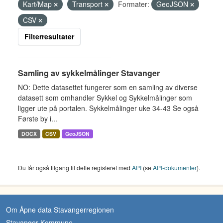
Kart/Map
Transport
Formater:
GeoJSON
CSV
Filterresultater
Samling av sykkelmålinger Stavanger
NO: Dette datasettet fungerer som en samling av diverse
datasett som omhandler Sykkel og Sykkelmålinger som
ligger ute på portalen. Sykkelmålinger uke 34-43 Se også
Første by i...
DOCX
CSV
GeoJSON
Du får også tilgang til dette registeret med
API
(se
API-dokumenter
).
Om Åpne data Stavangerregionen
Stavanger Kommune