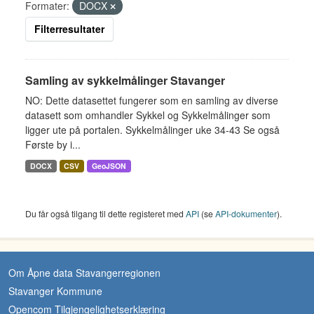
Formater:
DOCX
Filterresultater
Samling av sykkelmålinger Stavanger
NO: Dette datasettet fungerer som en samling av diverse
datasett som omhandler Sykkel og Sykkelmålinger som
ligger ute på portalen. Sykkelmålinger uke 34-43 Se også
Første by i...
DOCX
CSV
GeoJSON
Du får også tilgang til dette registeret med
API
(se
API-dokumenter
).
Om Åpne data Stavangerregionen
Stavanger Kommune
Opencom Tilgjengelighetserklæring