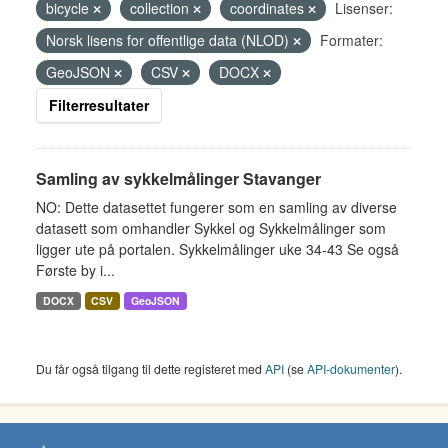
bicycle
collection
coordinates
Lisenser:
Norsk lisens for offentlige data (NLOD)
Formater:
GeoJSON
CSV
DOCX
Filterresultater
Samling av sykkelmålinger Stavanger
NO: Dette datasettet fungerer som en samling av diverse
datasett som omhandler Sykkel og Sykkelmålinger som
ligger ute på portalen. Sykkelmålinger uke 34-43 Se også
Første by i...
DOCX
CSV
GeoJSON
Du får også tilgang til dette registeret med
API
(se
API-dokumenter
).