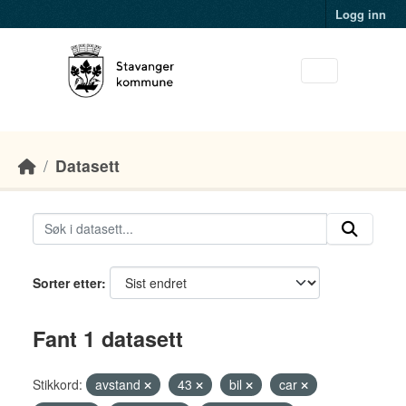
Skip to main content
Logg inn
Datasett
Sorter etter
Fant 1 datasett
Stikkord:
avstand
43
bil
car