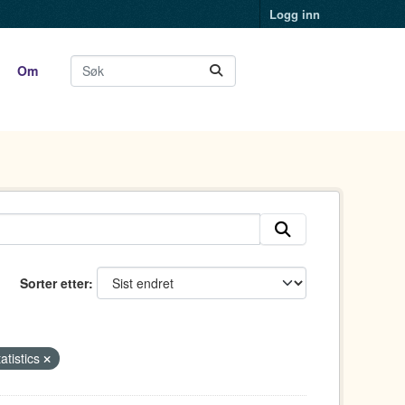
Logg inn
Om
Sorter etter
tatistics