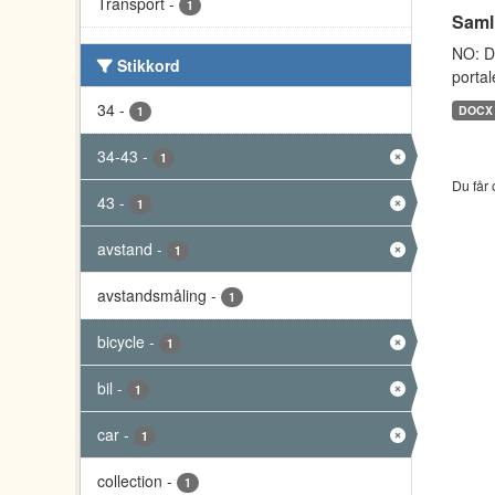
Transport
-
1
Saml
NO: D
Stikkord
portal
34
-
DOCX
1
34-43
-
1
Du får 
43
-
1
avstand
-
1
avstandsmåling
-
1
bicycle
-
1
bil
-
1
car
-
1
collection
-
1