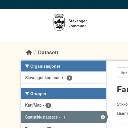
Skip to main content
Datasett
Organisasjoner
Stavanger kommune
-
1
Fa
Grupper
Stikko
Kart/Map
-
1
Lisens
Statistikk/statistics
-
1