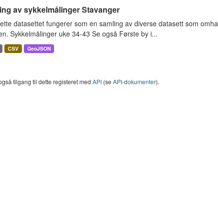
ing av sykkelmålinger Stavanger
ette datasettet fungerer som en samling av diverse datasett som omha
en. Sykkelmålinger uke 34-43 Se også Første by i...
CSV
GeoJSON
også tilgang til dette registeret med
API
(se
API-dokumenter
).