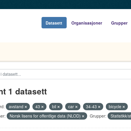
Datasett
Organisasjoner
Grupper
nt 1 datasett
rd:
avstand
43
bil
car
34-43
bicycle
er:
Norsk lisens for offentlige data (NLOD)
Grupper:
Statistikk/s