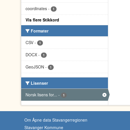
coordinates
-
1
Vis flere Stikkord
Formater
CSV
-
1
DOCX
-
1
GeoJSON
-
1
Lisenser
Norsk lisens for...
-
1
Om Åpne data Stavangerregionen
Stavanger Kommune