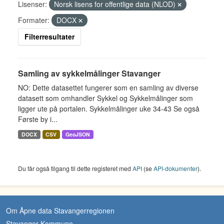
Lisenser:
Norsk lisens for offentlige data (NLOD)
Formater:
DOCX
Filterresultater
Samling av sykkelmålinger Stavanger
NO: Dette datasettet fungerer som en samling av diverse
datasett som omhandler Sykkel og Sykkelmålinger som
ligger ute på portalen. Sykkelmålinger uke 34-43 Se også
Første by i...
DOCX
CSV
GeoJSON
Du får også tilgang til dette registeret med
API
(se
API-dokumenter
).
Om Åpne data Stavangerregionen
Stavanger Kommune