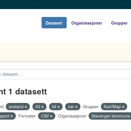
Datasett
Organisasjoner
Grupper
nt 1 datasett
rd:
avstand
43
bil
car
Grupper:
Kart/Map
sport
Formater:
CSV
Organisasjoner:
Stavanger kommun