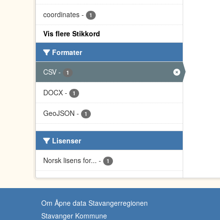
coordinates
-
1
Vis flere Stikkord
Formater
CSV
-
1
DOCX
-
1
GeoJSON
-
1
Lisenser
Norsk lisens for...
-
1
Om Åpne data Stavangerregionen
Stavanger Kommune