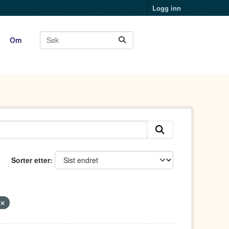
Logg inn
Om
Sorter etter
e