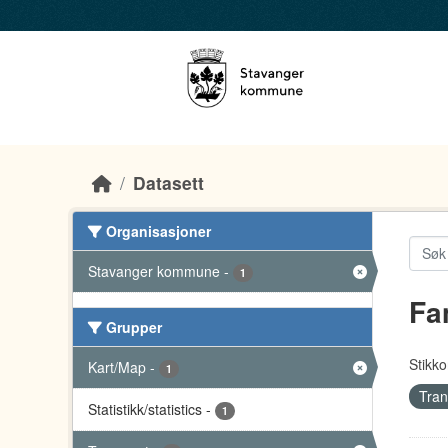
Skip to main content
Datasett
Organisasjoner
Stavanger kommune
-
1
Fa
Grupper
Stikko
Kart/Map
-
1
Tran
Statistikk/statistics
-
1