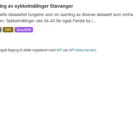
ing av sykkelmålinger Stavanger
ette datasettet fungerer som en samling av diverse datasett som omha
en. Sykkelmålinger uke 34-43 Se også Første by i...
CSV
GeoJSON
også tilgang til dette registeret med
API
(se
API-dokumenter
).