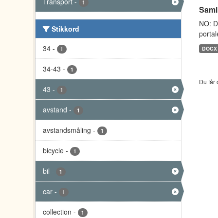
Transport
-
1
Saml
NO: D
Stikkord
portal
34
-
DOCX
1
34-43
-
1
Du får 
43
-
1
avstand
-
1
avstandsmåling
-
1
bicycle
-
1
bil
-
1
car
-
1
collection
-
1