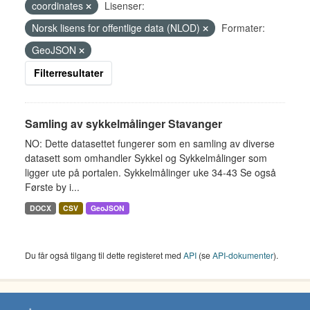
coordinates
Lisenser:
Norsk lisens for offentlige data (NLOD)
Formater:
GeoJSON
Filterresultater
Samling av sykkelmålinger Stavanger
NO: Dette datasettet fungerer som en samling av diverse
datasett som omhandler Sykkel og Sykkelmålinger som
ligger ute på portalen. Sykkelmålinger uke 34-43 Se også
Første by i...
DOCX
CSV
GeoJSON
Du får også tilgang til dette registeret med
API
(se
API-dokumenter
).