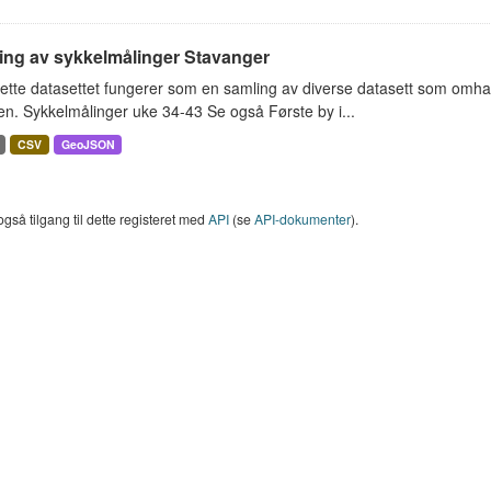
ing av sykkelmålinger Stavanger
ette datasettet fungerer som en samling av diverse datasett som omha
en. Sykkelmålinger uke 34-43 Se også Første by i...
CSV
GeoJSON
også tilgang til dette registeret med
API
(se
API-dokumenter
).