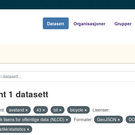
Datasett
Organisasjoner
Grupper
nt 1 datasett
rd:
avstand
43
bil
bicycle
Lisenser:
k lisens for offentlige data (NLOD)
Formater:
GeoJSON
D
stikk/statistics