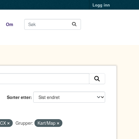
Logg inn
Om
Sorter etter
OCX
Grupper:
Kart/Map