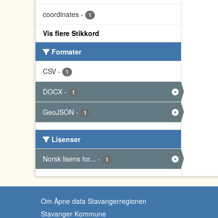
coordinates
-
1
Vis flere Stikkord
Formater
CSV
-
1
DOCX
-
1
GeoJSON
-
1
Lisenser
Norsk lisens for...
-
1
Om Åpne data Stavangerregionen
Stavanger Kommune