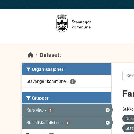
Skip to main content
Datasett
Organisasjoner
Stavanger kommune
-
1
Fa
Grupper
Stikko
Kart/Map
-
1
Nors
Statistikk/statistics
-
1
Stati