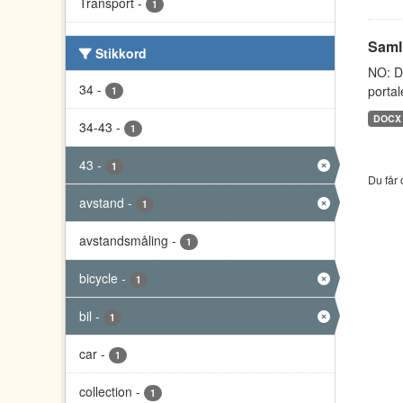
Transport
-
1
Saml
Stikkord
NO: D
34
-
portal
1
DOCX
34-43
-
1
43
-
1
Du får 
avstand
-
1
avstandsmåling
-
1
bicycle
-
1
bil
-
1
car
-
1
collection
-
1