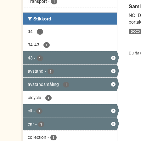
Transport
-
1
Saml
NO: D
Stikkord
portal
34
-
DOCX
1
34-43
-
1
Du får 
43
-
1
avstand
-
1
avstandsmåling
-
1
bicycle
-
1
bil
-
1
car
-
1
collection
-
1