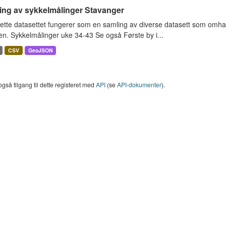
ing av sykkelmålinger Stavanger
ette datasettet fungerer som en samling av diverse datasett som omha
en. Sykkelmålinger uke 34-43 Se også Første by i...
CSV
GeoJSON
også tilgang til dette registeret med
API
(se
API-dokumenter
).