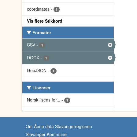
coordinates
-
1
Vis flere Stikkord
Formater
CSV
-
1
DOCX
-
1
GeoJSON
-
1
Lisenser
Norsk lisens for...
-
1
Om Åpne data Stavangerregionen
Stavanger Kommune