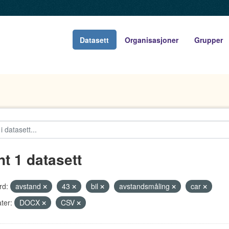
Datasett
Organisasjoner
Grupper
nt 1 datasett
rd:
avstand
43
bil
avstandsmåling
car
ter:
DOCX
CSV