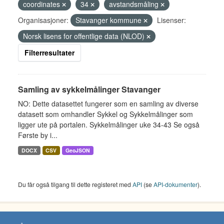
coordinates
34
avstandsmåling
Organisasjoner:
Stavanger kommune
Lisenser:
Norsk lisens for offentlige data (NLOD)
Filterresultater
Samling av sykkelmålinger Stavanger
NO: Dette datasettet fungerer som en samling av diverse
datasett som omhandler Sykkel og Sykkelmålinger som
ligger ute på portalen. Sykkelmålinger uke 34-43 Se også
Første by i...
DOCX
CSV
GeoJSON
Du får også tilgang til dette registeret med
API
(se
API-dokumenter
).