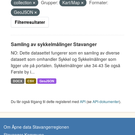
collection
Grupper:
Kart/Map
Formater:
GeoJSON
Filterresultater
Samling av sykkelmålinger Stavanger
NO: Dette datasettet fungerer som en samling av diverse
datasett som omhandler Sykkel og Sykkelmålinger som
ligger ute på portalen. Sykkelmålinger uke 34-43 Se også
Første by i...
DOCX
CSV
GeoJSON
Du får også tilgang til dette registeret med
API
(se
API-dokumenter
).
Om Åpne data Stavangerregionen
Stavanger Kommune