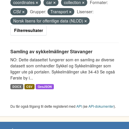
coordinates
car
collection
Formater:
CSV
Grupper:
Transport
Lisenser:
Norsk lisens for offentlige data (NLOD)
Filterresultater
Samling av sykkelmålinger Stavanger
NO: Dette datasettet fungerer som en samling av diverse
datasett som omhandler Sykkel og Sykkelmålinger som
ligger ute på portalen. Sykkelmålinger uke 34-43 Se også
Første by i...
DOCX
CSV
GeoJSON
Du får også tilgang til dette registeret med
API
(se
API-dokumenter
).