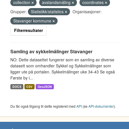
collection
avstandsmåling
coordinates
Grupper:
Statistikk/statistics
Organisasjoner:
Stavanger kommune
Filterresultater
Samling av sykkelmålinger Stavanger
NO: Dette datasettet fungerer som en samling av diverse
datasett som omhandler Sykkel og Sykkelmålinger som
ligger ute på portalen. Sykkelmålinger uke 34-43 Se også
Første by i...
DOCX
CSV
GeoJSON
Du får også tilgang til dette registeret med
API
(se
API-dokumenter
).